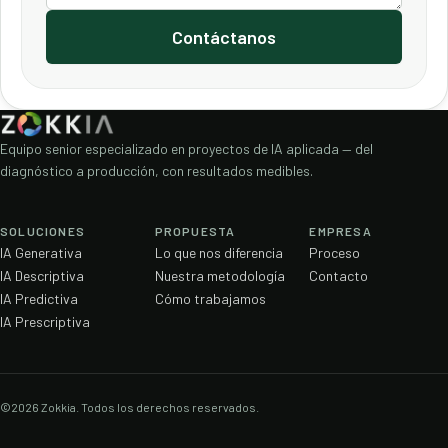
Contáctanos
Equipo senior especializado en proyectos de IA aplicada — del
diagnóstico a producción, con resultados medibles.
SOLUCIONES
PROPUESTA
EMPRESA
IA Generativa
Lo que nos diferencia
Proceso
IA Descriptiva
Nuestra metodología
Contacto
IA Predictiva
Cómo trabajamos
IA Prescriptiva
©2026 Zokkia. Todos los derechos reservados.