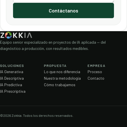
Contáctanos
Equipo senior especializado en proyectos de IA aplicada — del
diagnóstico a producción, con resultados medibles.
SOLUCIONES
PROPUESTA
EMPRESA
IA Generativa
Lo que nos diferencia
Proceso
IA Descriptiva
Nuestra metodología
Contacto
IA Predictiva
Cómo trabajamos
IA Prescriptiva
©2026 Zokkia. Todos los derechos reservados.