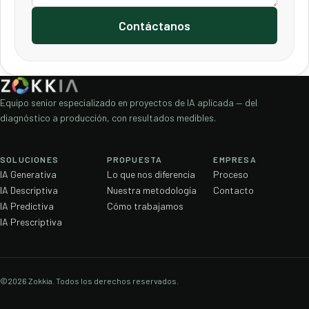
Contáctanos
Equipo senior especializado en proyectos de IA aplicada — del
diagnóstico a producción, con resultados medibles.
SOLUCIONES
PROPUESTA
EMPRESA
IA Generativa
Lo que nos diferencia
Proceso
IA Descriptiva
Nuestra metodología
Contacto
IA Predictiva
Cómo trabajamos
IA Prescriptiva
©2026 Zokkia. Todos los derechos reservados.